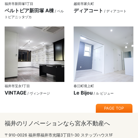
福井市新田塚1丁目
越前市家久町
ベルトピア新田塚 A棟
ディアコート
/ ベル
/ ディアコート
トピアニッタヅカ
福井市宝永1丁目
春江町境上町
VINTAGE
Le Bijou
/ ヴィンテージ
/ ル ビジュー
PAGE TOP
福井のリノベーションなら宮永不動産へ
〒910-0026 福井県福井市光陽3丁目1-30 ステップハウス1F