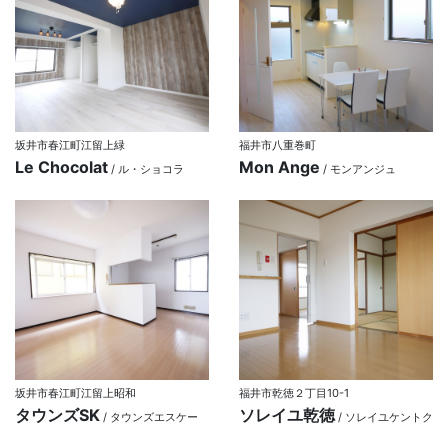
坂井市春江町江留上緑
福井市八重巻町
Le Chocolat
Mon Ange
/ ル・ショコラ
/ モンアンジュ
坂井市春江町江留上昭和
福井市乾徳２丁目10-1
タウンズSK
ソレイユ乾徳
/ タウンズエスケー
/ ソレイユケントク