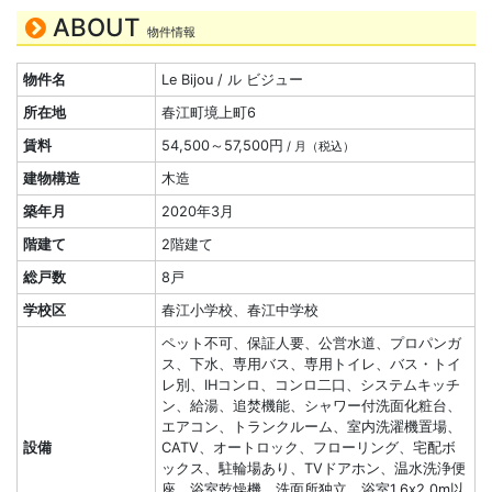
ABOUT
物件情報
物件名
Le Bijou / ル ビジュー
所在地
春江町境上町6
賃料
54,500～57,500円
/ 月（税込）
建物構造
木造
築年月
2020年3月
階建て
2階建て
総戸数
8戸
学校区
春江小学校、春江中学校
ペット不可、保証人要、公営水道、プロパンガ
ス、下水、専用バス、専用トイレ、バス・トイ
レ別、IHコンロ、コンロ二口、システムキッチ
ン、給湯、追焚機能、シャワー付洗面化粧台、
エアコン、トランクルーム、室内洗濯機置場、
設備
CATV、オートロック、フローリング、宅配ボ
ックス、駐輪場あり、TVドアホン、温水洗浄便
座、浴室乾燥機、洗面所独立、浴室1.6x2.0m以