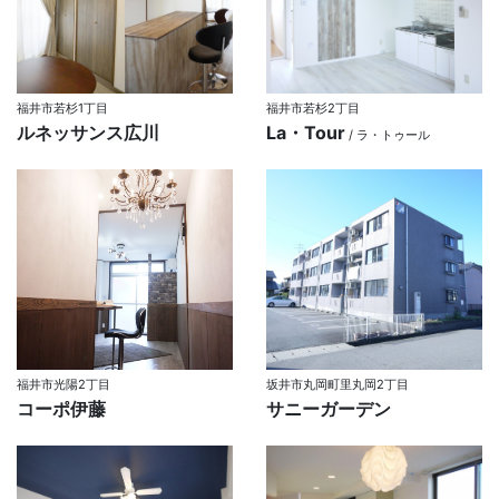
福井市若杉1丁目
福井市若杉2丁目
ルネッサンス広川
La・Tour
/ ラ・トゥール
福井市光陽2丁目
坂井市丸岡町里丸岡2丁目
コーポ伊藤
サニーガーデン