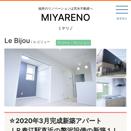
福井のリノベーションは宮永不動産へ
MIYARENO
MENU
ミヤリノ
Le Bijou
/ ル ビジュー
アパート・マンション
☆2020年3月完成新築アパート
ＪＲ春江駅直近の贅沢設備の新築１Ｌ