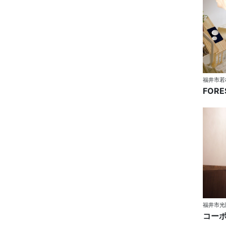
福井市若
FORE
福井市光
コー