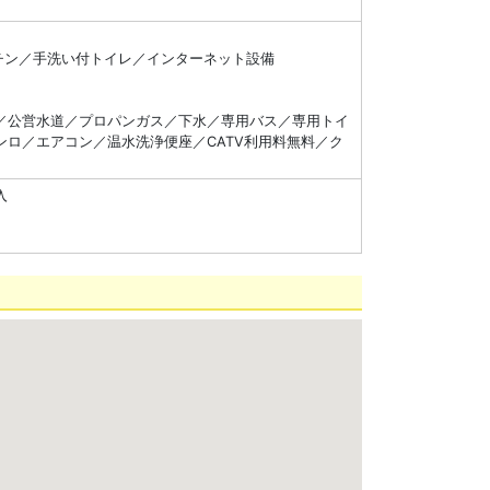
チン／手洗い付トイレ／インターネット設備
／公営水道／プロパンガス／下水／専用バス／専用トイ
ロ／エアコン／温水洗浄便座／CATV利用料無料／ク
入