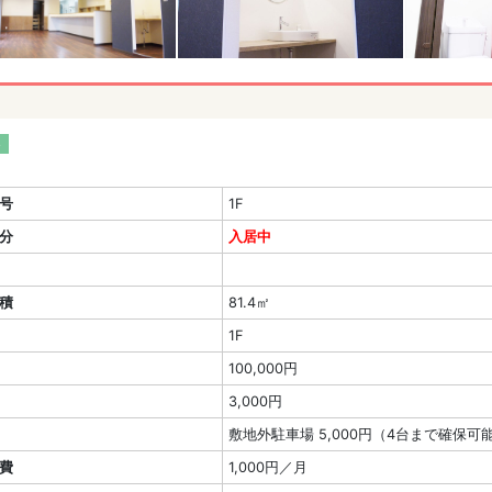
ト
号
1F
分
入居中
積
81.4㎡
1F
100,000円
3,000円
敷地外駐車場 5,000円（4台まで確保可
費
1,000円／月