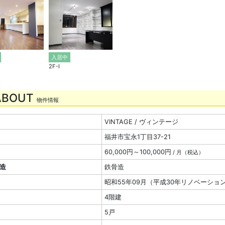
入居中
2F-Ⅰ
ABOUT
物件情報
VINTAGE / ヴィンテージ
福井市宝永1丁目37-21
60,000円～100,000円
/ 月（税込）
造
鉄骨造
昭和55年09月（平成30年リノベーショ
4階建
5戸