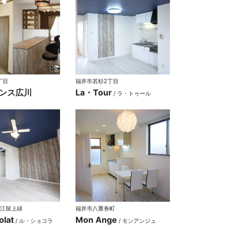
丁目
福井市若杉2丁目
ンス広川
La・Tour
/ ラ・トゥール
江留上緑
福井市八重巻町
olat
Mon Ange
/ ル・ショコラ
/ モンアンジュ