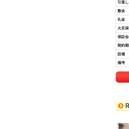
引落し
敷金
礼金
火災保
保証会
契約期
設備
備考