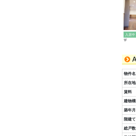
入居中
1F
物件名
所在地
賃料
建物構
築年月
階建て
総戸数