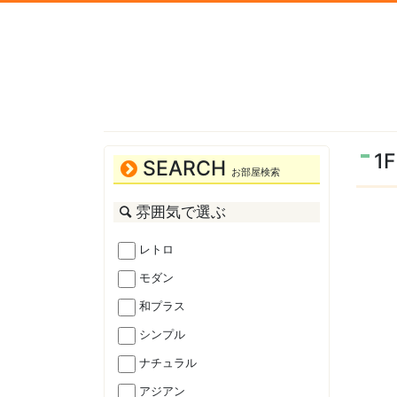
1
SEARCH
お部屋検索
雰囲気で選ぶ
レトロ
モダン
和プラス
シンプル
ナチュラル
アジアン