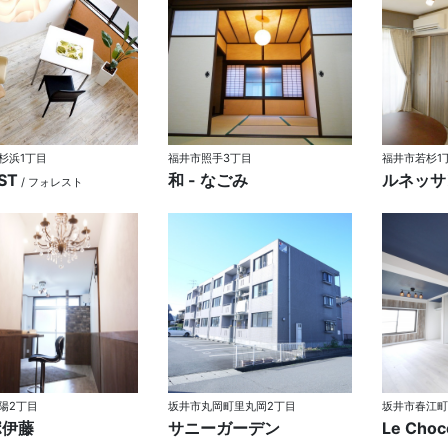
杉浜1丁目
福井市照手3丁目
福井市若杉1
ST
和 - なごみ
ルネッサ
/ フォレスト
陽2丁目
坂井市丸岡町里丸岡2丁目
坂井市春江町
ポ伊藤
サニーガーデン
Le Choc