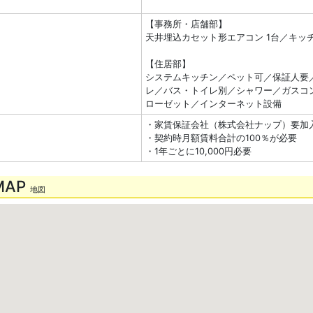
【事務所・店舗部】
天井埋込カセット形エアコン 1台／キッ
【住居部】
システムキッチン／ペット可／保証人要
レ／バス・トイレ別／シャワー／ガスコン
ローゼット／インターネット設備
・家賃保証会社（株式会社ナップ）要加
・契約時月額賃料合計の100％が必要
・1年ごとに10,000円必要
MAP
地図