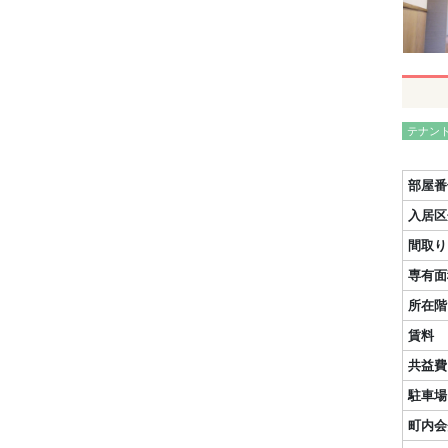
テナン
部屋番
入居区
間取り
専有面
所在階
賃料
共益費
駐車場
町内会